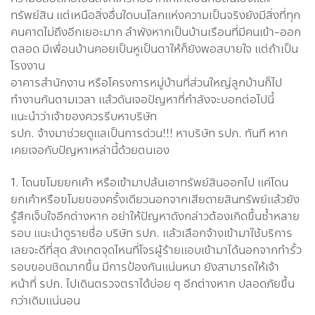
ทรัพย์สิน แต่เหนือสิ่งอื่นใดบนโลกแห่งความเป็นจริงยังมีสิ่งที่ทุก
คนคาดไม่ถึงอีกเยอะมาก ลำพังหากเป็นบ้านเรือนที่มีคนเข้า-ออก
ตลอด มีเพื่อนบ้านคอยเป็นหูเป็นตาให้ก็ยังพอสบายใจ แต่ถ้าเป็น
โรงงาน
อาคารสำนักงาน หรือโครงการหมู่บ้านที่ส่วนใหญ่ลูกบ้านก็ไป
ทำงานกันตามเวลา แล้วดันเจอปัญหาที่กำลังจะบอกต่อไปนี้
แนะนำว่าเจ้าของควรรีบหาบริษัท
รปภ. จ้างมาช่วยดูแลเป็นการด่วน!!! หาบริษัท รปภ. ทันที หาก
เคยเจอกับปัญหาเหล่านี้ด้วยตนเอง
1. โดนขโมยยกเค้า หรือเข้ามาปล้นเอาทรัพย์สินออกไป แค่โดน
ยกเค้าหรือขโมยของครั้งเดียวนอกจากเสียดายสินทรัพย์แล้วยัง
รู้สึกเจ็บใจอีกต่างหาก อย่าให้ปัญหาดังกล่าวต้องเกิดขึ้นซ้ำหลาย
รอบ แนะนำดูรายชื่อ บริษัท รปภ. แล้วเลือกจ้างเข้ามาใช้บริการ
เลยจะดีที่สุด สังเกตจุดไหนที่โจรผู้ร้ายแอบเข้ามาได้นอกจากทำรั้ว
รอบขอบชิดมากขึ้น มีการป้องกันแน่นหนา ยังสามารถให้เจ้า
หน้าที่ รปภ. ไปเดินตรวจตราได้บ่อย ๆ อีกต่างหาก ปลอดภัยขึ้น
กว่าเดิมแน่นอน