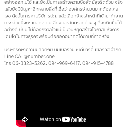
อย่างออกไปใช้ และยังเป็นการสร้างความซื่อสัตย์สุจริตด้วย จริง
แล้วยังมีปัญหาอีกหลายสิ่งที่เชื่อว่าองค์กรจำนวนมากต้องเคย
เจอ ดังนั้นการหาบริษัท รปภ. แล้วเลือกจ้างเจ้าหน้าที่เข้ามาทำงาน
ตรงส่วนนี้จะช่วยลดความเสี่ยงและอันตรายต่าง ๆ ที่จะเกิดขึ้นได้
อย่างดีเยี่ยม ไม่ต้องกังวลใจแม้เป็นวันหยุดสร้างโอกาสแห่งการ
เติบโตในทางธุรกิจพร้อมต่อยอดอนาคตได้ตามที่คาดหวัง
บริษัทรักษาความปลอดภัย นัมเบอร์วัน ซีเคียวริตี้ เซอร์วิส จำกัด
Line OA: @number.one
โทร 06-3323-5262, 094-969-6417, 094-915-4788