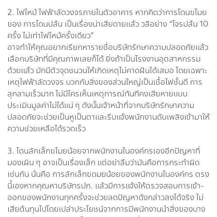
2. ไฟไหม้ ไฟฟ้าลัดวงจรภายในตัวอาคาร หากคิดว่าการโดนขโมย
ของ การโดนปล้น เป็นเรื่องน่าเสียดายแล้ว วลีอย่าง “โจรปล้น 10
ครั้ง ไม่เท่าไฟไหม้ครั้งเดียว”
อาจทำให้คุณอยากเรียกหารายชื่อบริษัทรักษาความปลอดภัยแล้ว
เลือกบริษัทที่มีคุณภาพเลยก็ได้ ยิ่งถ้าเป็นโรงงานอุตสาหกรรม
ด้วยแล้ว มักมีตัวจุดชนวนให้เกิดเหตุไม่คาดฝันได้เสมอ โดยเฉพาะ
เหตุไฟฟ้าลัดวงจร บวกกับสิ่งของส่วนใหญ่เป็นเชื้อไฟชั้นดี การ
ลุกลามเร็วมาก ไม่มีใครเห็นเหตุการณ์ทันทีคงเสียหายแบบ
ประเมินมูลค่าไม่ได้แน่ ๆ ดังนั้นเจ้าหน้าที่จากบริษัทรักษาความ
ปลอดภัยจะช่วยเป็นหูเป็นตาและรีบแจ้งพนักงานดับเพลิงเข้ามาให้
ความช่วยเหลือได้รวดเร็ว
3. โดนลักเล็กขโมยน้อยจากพนักงานในองค์กรเองอีกปัญหาที่
มองเผิน ๆ อาจเป็นเรื่องเล็ก แต่อย่าลืมว่ามันคือการกระทำผิด
เช่นกัน นั่นคือ การลักเล็กขดมยน้อยของพนักงานในองค์กร ตรง
นี้เองหากคุณหาบริษัทรปภ. แล้วมีการแจ้งให้ตรวจสอบการเข้า-
ออกของพนักงานทุกครั้งจะช่วยลดปัญหาดังกล่าวลงได้จริง ไม่
เสียต้นทุนไปโดยเปล่าประโยชน์จากการมีพนักงานนำสิ่งของบาง